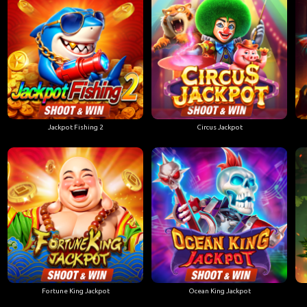
Jackpot Fishing 2
Circus Jackpot
Fortune King Jackpot
Ocean King Jackpot