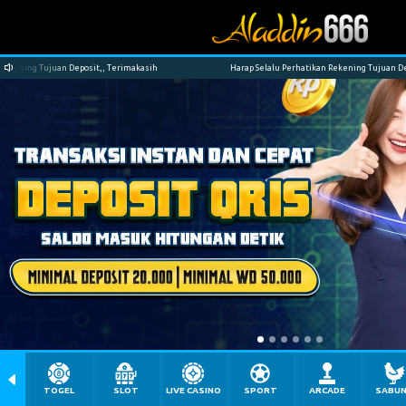
Deposit,, Terimakasih
Harap Selalu Perhatikan Rekening Tujuan Deposit,, Terimaka
TOGEL
SLOT
LIVE CASINO
SPORT
ARCADE
SABU