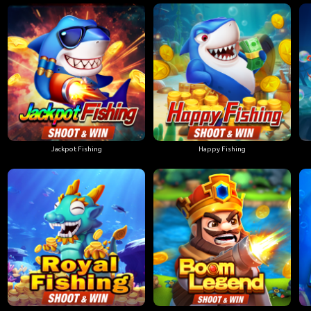
Jackpot Fishing
Happy Fishing