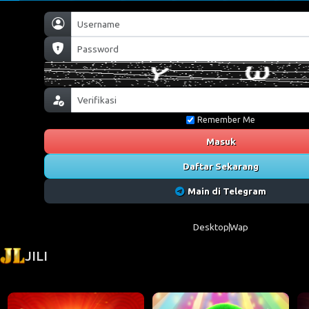
Remember Me
Masuk
Daftar Sekarang
Main di Telegram
Desktop
Wap
JILI