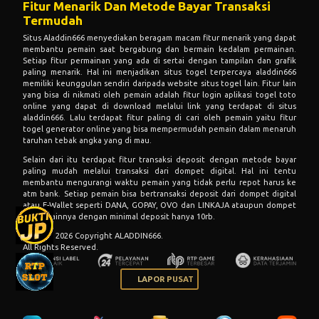
Fitur Menarik Dan Metode Bayar Transaksi
Termudah
Situs Aladdin666 menyediakan beragam macam fitur menarik yang dapat
membantu pemain saat bergabung dan bermain kedalam permainan.
Setiap fitur permainan yang ada di sertai dengan tampilan dan grafik
paling menarik. Hal ini menjadikan situs togel terpercaya aladdin666
memiliki keunggulan sendiri daripada website situs togel lain. Fitur lain
yang bisa di nikmati oleh pemain adalah fitur login aplikasi togel toto
online yang dapat di download melalui link yang terdapat di situs
aladdin666. Lalu terdapat fitur paling di cari oleh pemain yaitu fitur
togel generator online yang bisa mempermudah pemain dalam menaruh
taruhan tebak angka yang di mau.
Selain dari itu terdapat fitur transaksi deposit dengan metode bayar
paling mudah melalui transaksi dari dompet digital. Hal ini tentu
membantu mengurangi waktu pemain yang tidak perlu repot harus ke
atm bank. Setiap pemain bisa bertransaksi deposit dari dompet digital
atau E-Wallet seperti DANA, GOPAY, OVO dan LINKAJA ataupun dompet
digital lainnya dengan minimal deposit hanya 10rb.
© 2015 - 2026 Copyright ALADDIN666.
All Rights Reserved.
LAPOR PUSAT