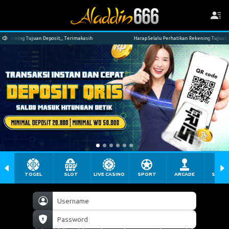
ening Tujuan Deposit,, Terimakasih
Harap Selalu Perhatikan Rekening Tujuan Depos
TOGEL
SLOT
LIVE CASINO
SPORT
ARCADE
SABU