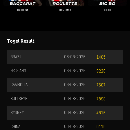
Baccarat
Roulette
Sicbo
Togel Result
BRAZIL
06-08-2026
1405
HK SIANG
06-08-2026
9220
CAMBODIA
06-08-2026
7607
BULLSEYE
06-08-2026
7598
SYDNEY
06-08-2026
4816
CHINA
06-08-2026
0119