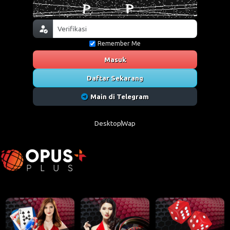
Remember Me
Masuk
Daftar Sekarang
Main di Telegram
Desktop
Wap