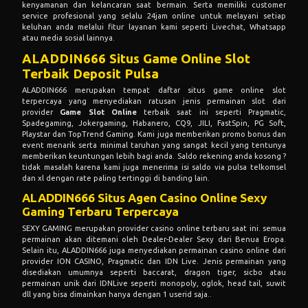
kenyamanan dan kelancaran saat bermain. Serta memiliki customer
service profesional yang selalu 24jam online untuk melayani setiap
keluhan anda melalui fitur layanan kami seperti Livechat, Whatsapp
atau media sosial lainnya.
ALADDIN666 Situs Game Online Slot
Terbaik Deposit Pulsa
ALADDIN666 merupakan tempat daftar situs game online slot
terpercaya yang menyediakan ratusan jenis permainan slot dari
provider
Game Slot Online
terbaik saat ini seperti Pragmatic,
Spadegaming, Jokergaming, Habanero, CQ9, JILI, FastSpin, PG Soft,
Playstar dan TopTrend Gaming. Kami juga memberikan promo bonus dan
event menarik serta minimal taruhan yang sangat kecil yang tentunya
memberikan keuntungan lebih bagi anda. Saldo rekening anda kosong ?
tidak masalah karena kami juga menerima isi saldo via pulsa telkomsel
dan xl dengan rate paling tertinggi di banding lain.
ALADDIN666 Situs Agen Casino Online Sexy
Gaming Terbaru Terpercaya
SEXY GAMING merupakan provider casino online terbaru saat ini. semua
permainan akan ditemani oleh Dealer-Dealer Sexy dari Benua Eropa.
Selain itu, ALADDIN666 juga menyediakan permainan casino online dari
provider ION CASINO, Pragmatic dan IDN Live. Jenis permainan yang
disediakan umumnya seperti baccarat, dragon tiger, sicbo atau
permainan unik dari IDNLive seperti monopoly, oglok, head tail, suwit
dll yang bisa dimainkan hanya dengan 1 userid saja..