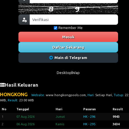
Remember Me
Masuk
Daftar Sekarang
Main di Telegram
Desktop
Wap
Hasil Keluaran
HONGKONG
Website:
www.hongkongpools.com
, Hari:
Setiap Hari
, Tutup:
22
WIB
, Result:
23:00 WIB
No
Tanggal
Hari
Pasaran
Result
1
07 Aug 2026
Jumat
HK - 296
9943
2
06 Aug 2026
Kamis
HK - 295
3634