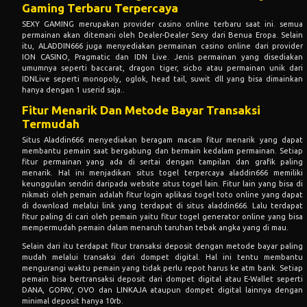
Gaming Terbaru Terpercaya
SEXY GAMING merupakan provider casino online terbaru saat ini. semua
permainan akan ditemani oleh Dealer-Dealer Sexy dari Benua Eropa. Selain
itu, ALADDIN666 juga menyediakan permainan casino online dari provider
ION CASINO, Pragmatic dan IDN Live. Jenis permainan yang disediakan
umumnya seperti baccarat, dragon tiger, sicbo atau permainan unik dari
IDNLive seperti monopoly, oglok, head tail, suwit dll yang bisa dimainkan
hanya dengan 1 userid saja..
Fitur Menarik Dan Metode Bayar Transaksi
Termudah
Situs Aladdin666 menyediakan beragam macam fitur menarik yang dapat
membantu pemain saat bergabung dan bermain kedalam permainan. Setiap
fitur permainan yang ada di sertai dengan tampilan dan grafik paling
menarik. Hal ini menjadikan situs togel terpercaya aladdin666 memiliki
keunggulan sendiri daripada website situs togel lain. Fitur lain yang bisa di
nikmati oleh pemain adalah fitur login aplikasi togel toto online yang dapat
di download melalui link yang terdapat di situs aladdin666. Lalu terdapat
fitur paling di cari oleh pemain yaitu fitur togel generator online yang bisa
mempermudah pemain dalam menaruh taruhan tebak angka yang di mau.
Selain dari itu terdapat fitur transaksi deposit dengan metode bayar paling
mudah melalui transaksi dari dompet digital. Hal ini tentu membantu
mengurangi waktu pemain yang tidak perlu repot harus ke atm bank. Setiap
pemain bisa bertransaksi deposit dari dompet digital atau E-Wallet seperti
DANA, GOPAY, OVO dan LINKAJA ataupun dompet digital lainnya dengan
minimal deposit hanya 10rb.