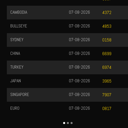
CAMBODIA
07-08-2026
4372
BULLSEYE
07-08-2026
4853
SYDNEY
07-08-2026
0158
CHINA
07-08-2026
6699
TURKEY
07-08-2026
6974
JAPAN
07-08-2026
3965
SINGAPORE
07-08-2026
7907
EURO
07-08-2026
0817