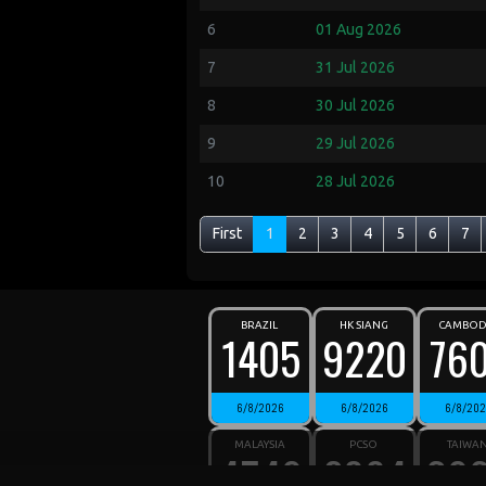
6
01 Aug 2026
7
31 Jul 2026
8
30 Jul 2026
9
29 Jul 2026
10
28 Jul 2026
First
1
2
3
4
5
6
7
BRAZIL
HK SIANG
CAMBOD
1405
9220
76
6/8/2026
6/8/2026
6/8/20
MALAYSIA
PCSO
TAIWA
4549
2884
69