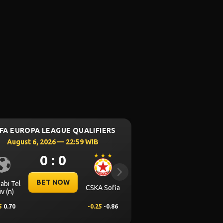
/8/2026
5/8/2026
6/8/2026
APOOL DAY
BOLAPOOL NIGHT
634
2034
/8/2026
5/8/2026
UEFA EUROPA LEAGUE QUALIFIERS
August 7, 2026 — 02:00 WIB
0 : 0
Next
BET NOW
Heart of
Benfica
Midlothian
2.25
0.70
-2.25
-0.86