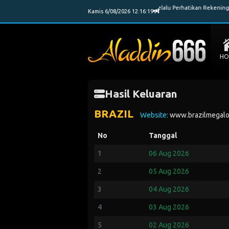
Harap Selalu Perhatikan Rekening Tuj
Kamis 6/08/2026 12:16:20
HO
Hasil Keluaran
BRAZIL
Website:
www.brazilmegalo
No
Tanggal
1
06 Aug 2026
2
05 Aug 2026
3
04 Aug 2026
4
03 Aug 2026
5
02 Aug 2026