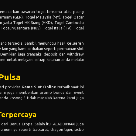
memasarkan pasaran togel ternama atau paling
ermany (GER), Togel Malaysia (MY), Togel Qatar
kan yaitu Togel HK Siang (HKD), Togel Cambodia
ogel Nusantara (NUS), Togel Italia (ITA), Togel
yang tersedia. Sambil menunggu hasil
Keluaran
 lain yang kami sediakan seperti permainan slot
 Demikian juga transaksi deposit dan withdraw
ine untuk melayani setiap keluhan anda melalui
Pulsa
ari provider
Game Slot Online
terbaik saat ini
. Kami juga memberikan promo bonus dan event
 anda kosong ? tidak masalah karena kami juga
Terpercaya
dari Benua Eropa. Selain itu, ALADDIN666 juga
umumnya seperti baccarat, dragon tiger, sicbo
.