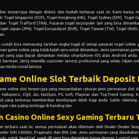
ine terpercaya dengan diskon dan hadiah terbesar saat ini. Kami hanya 
i Togel Singapore (SGP), Togel Hongkong (HK), Togel Sydney (SDY), Togel G
 dan Togel Trafford (TRA). Pasaran togel terpopuler lain yang bisa dimain
 Togel Japan (JPN), Togel Eurojackpot (EUR), Togel Taiwan (TW), Togel UK6D, T
au.
sudah bisa memasang taruhan angka togel di setiap pasaran togel online 
nan game online yang tidak kalah seru untuk dimainkan. Jenis permainan game
kan yang juga dapat dimainkan melalui smartphone IOS atau Android anda.
bermain. Serta memiliki customer service profesional yang selalu 24jam onl
au media sosial lainnya.
me Online Slot Terbaik Deposit 
e online slot terpercaya yang menyediakan ratusan jenis permainan slot d
, Habanero, CQ9, JILI, FastSpin, PG Soft, Playstar dan TopTrend Gaming
cil yang tentunya memberikan keuntungan lebih bagi anda. Saldo rekening
gan rate paling tertinggi di banding lain.
 Casino Online Sexy Gaming Terbaru 
 terbaru saat ini. semua permainan akan ditemani oleh Dealer-Dealer Sexy 
vider ION CASINO, Pragmatic dan IDN Live. Jenis permainan yang disediakan 
y, oglok, head tail, suwit dll yang bisa dimainkan hanya dengan 1 userid saja.